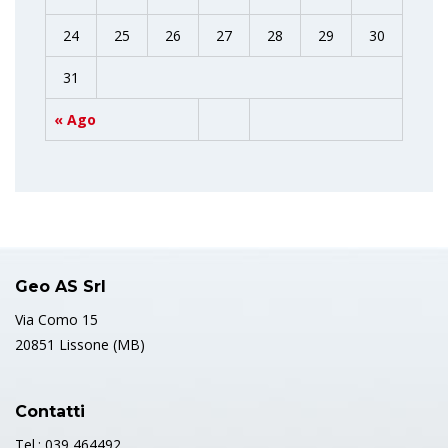
24
25
26
27
28
29
30
31
« Ago
Geo AS Srl
Via Como 15
20851 Lissone (MB)
Contatti
Tel.: 039 464492